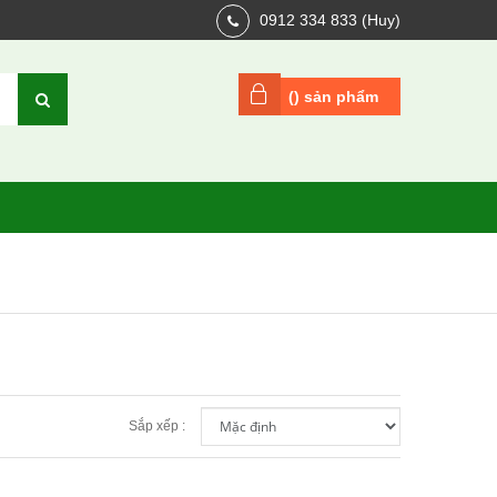
0912 334 833 (Huy)
(
) sản phẩm
Sắp xếp :